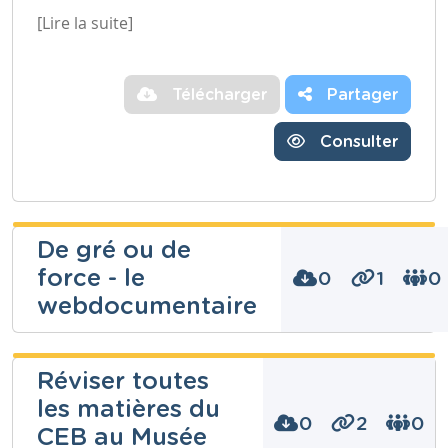
[Lire la suite]
Télécharger
Partager
Consulter
De gré ou de
force - le
0
1
0
webdocumentaire
Frederic
Moray
Réviser toutes
les matières du
Niveau
Secondaire
0
2
0
CEB au Musée
Cours