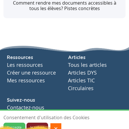
différence avec le Coronavirus ? C'est quoi un
Comment rendre mes documents accessibles à
Consulter
tous les élèves? Pistes concrètes
virus ? Quelles sont les solutions où les
symptômes ?
Télécharger
Partager
Consulter
Télécharger
Partager
Consulter
Ressources
Articles
Les ressources
Tous les articles
Créer une ressource
Articles DYS
Mes ressources
Articles TIC
Circulaires
Suivez-nous
Contactez-nous
Soutien scolaire
Consentement d'utilisation des Cookies
Notre page Facebook
J'accepte
Je refuse