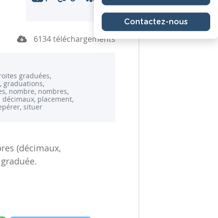
Contactez-nous
6134 téléchargements
droites graduées,
, graduations,
les, nombre, nombres,
 décimaux, placement,
epérer, situer
res (décimaux,
 graduée.