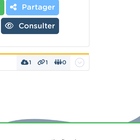
r
Partager
Consulter
1
1
0
mparaison, division,
, droite graduée,
ent, fractions
r les fractions :