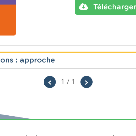
Télécharge
ions : approche
1 / 1
Année
Tags
CE1D, co
ues
2 années
divisions
encadrem
Toutes les questions du CE1D 2010-2017 su