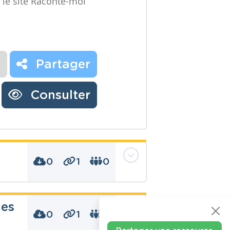
 le site Raconte-moi
r
Partager
Consulter
0
1
0
des
0
1
0
, charbon, énergie,