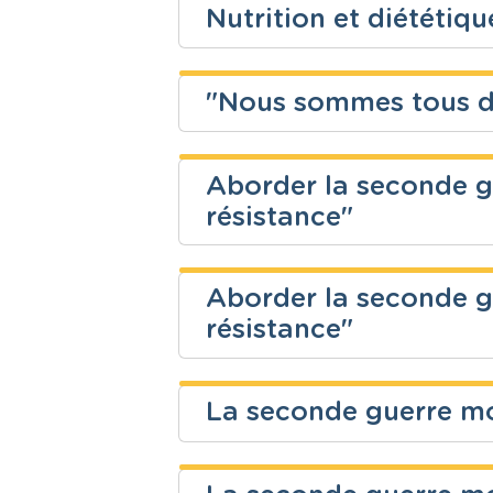
Nutrition et diététiq
Niveau
Cours
enzo cuzzucoli
Education à 
Fondamental
citoyenneté
"Nous sommes tous d
Niveau
Cours
Enseignons.be ASBL
Secondaire
Cuisine et sa
Aborder la seconde g
Niveau
Cours
résistance"
Secondaire
Sciences hu
Enseignons.be ASBL
Aborder la seconde g
Niveau
Cours
résistance"
Enseignons.be ASBL
Fondamental
Eveil histor
La seconde guerre mo
Niveau
Cours
Enseignons.be ASBL
Secondaire
Histoire