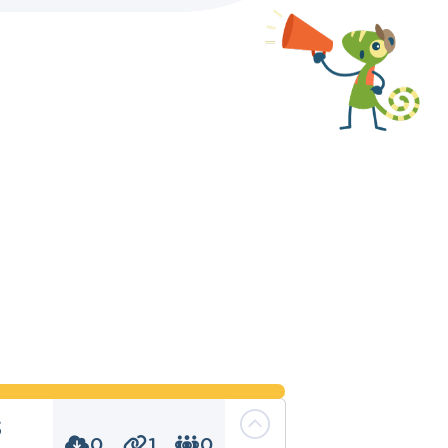
s
0
1
0