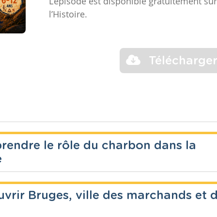
L’épisode est disponible gratuitement sur
l’Histoire.
Télécharge
rendre le rôle du charbon dans la
e
re
vrir Bruges, ville des marchands et 
Année
Tags
Borinage