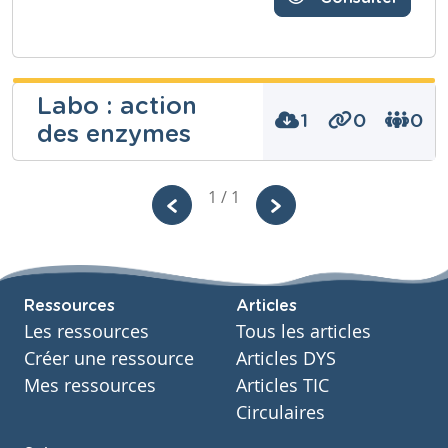
Labo : action
1
0
0
des enzymes
joelle baudot
1 / 1
Niveau
Secondaire
Cours
Ressources
Articles
Sciences - Biologie
Les ressources
Tous les articles
Année
Secondaire – Cinquième année
Créer une ressource
Articles DYS
Tags
Mes ressources
Articles TIC
aliments, enzymes, labo
Circulaires