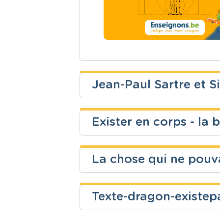
Jean-Paul Sartre et 
Majorie Vanhaverbe
Exister en corps - la 
Niveau
Cours
Morgane Folon
Secondaire
Français
La chose qui ne pouva
Niveau
Cours
Sébastien Lemmens
Secondaire
Religion cat
Texte-dragon-existep
Niveau
Cours
Isabelle Albini
Secondaire
Français