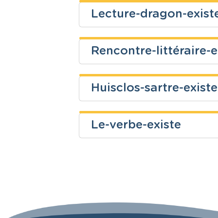
Lecture-dragon-exist
Niveau
Cours
Isabelle Albini
Fondamental
Français
Rencontre-littéraire-e
Niveau
Cours
Fondamental
Français
Huisclos-sartre-exist
Niveau
Cours
Secondaire
Français
Le-verbe-existe
Niveau
Cours
Cécile Fraiture
Secondaire
Français
Niveau
Cours
Fondamental
Français