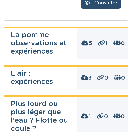
Consulter
La pomme :
observations et
5
1
0
expériences
dominique
L'air :
borcy
3
0
0
expériences
Niveau
Fondamental
dominique
Cours
Plus lourd ou
Eveil scientifique
borcy
plus léger que
Année
5 années
1
0
0
Niveau
l'eau ? Flotte ou
Fondamental
Tags
alimentation, aliments, automne, biologie,
coule ?
Cours