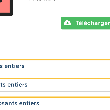
Télécharge
s entiers
ts entiers
Année
Tags
Secondaire – Troisième
exposant
ues
année
puissanc
sants entiers
Année
Tags