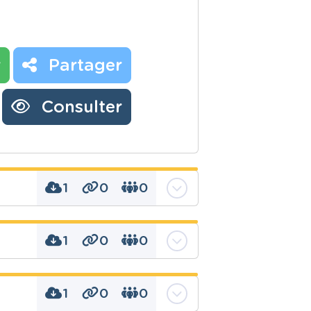
r
Partager
Consulter
1
0
0
1
0
0
, nombres entiers,
e, puissances
1
0
0