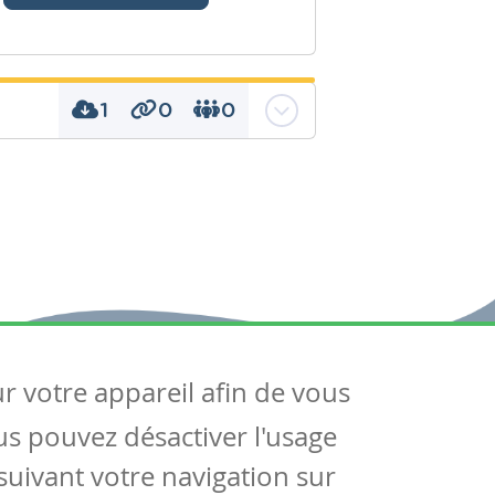
1
0
0
adrillages pour
ter la commutativité
ur votre appareil afin de vous
uivez-nous
ous pouvez désactiver l'usage
ntactez-nous
Soutien scolaire
uivant votre navigation sur