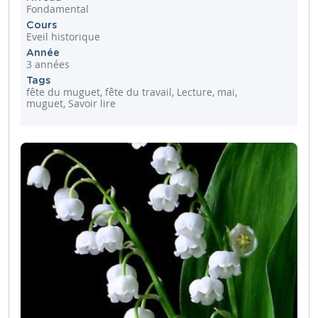
Fondamental
Cours
Eveil historique
Année
3 années
Tags
fête du muguet, fête du travail, Lecture, mai,
muguet, Savoir lire