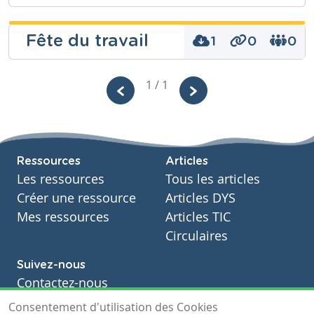
Fête du travail
1
0
0
Isabelle Kever
1 / 1
Niveau
Fondamental
Cours
Ressources
Articles
Eveil historique
Les ressources
Tous les articles
Année
Primaire – Troisième année
Créer une ressource
Articles DYS
Tags
Mes ressources
Articles TIC
Circulaires
Suivez-nous
Contactez-nous
Soutien scolaire
Consentement d'utilisation des Cookies