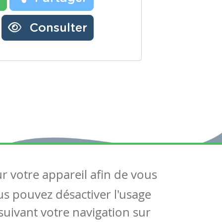
Consulter
ur votre appareil afin de vous
uivez-nous
ous pouvez désactiver l'usage
ntactez-nous
Soutien scolaire
uivant votre navigation sur
Notre page Facebook