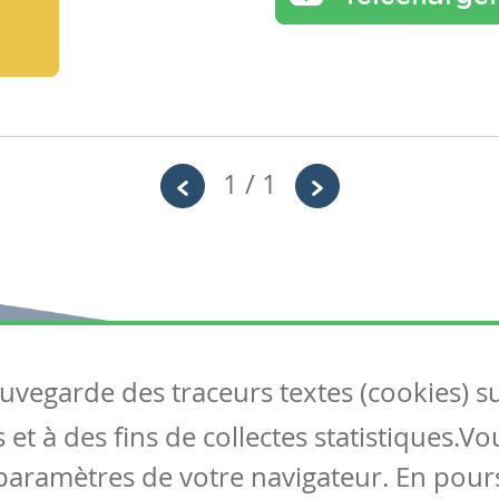
1 / 1
auvegarde des traceurs textes (cookies) s
Articles
S
et à des fins de collectes statistiques.V
Tous les articles
Co
Articles DYS
paramètres de votre navigateur. En pours
Articles TIC