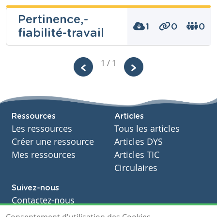
Année
Frédéric Cools
Secondaire – Première année
Pertinence,-
Tags
1
0
0
fiabilité-travail
Niveau
Secondaire
1 / 1
Cours
Histoire
Année
Niveau
Secondaire – Troisième année
Secondaire
Tags
Cours
Histoire
Ressources
Articles
Année
Secondaire – Première année
Les ressources
Tous les articles
Tags
Créer une ressource
Articles DYS
fiabilité
Mes ressources
Articles TIC
Circulaires
Suivez-nous
Contactez-nous
Fiche-outil à introduire en début d'année pour
Soutien scolaire