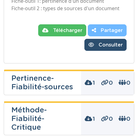
Fiche-outil 1: pertinence d'un document
Fiche-outil 2 : types de sources d'un document
Télécharger
Partager
Consulter
Pertinence-
1
0
0
Fiabilité-sources
Méthode-
Fiabilité-
Niveau
1
0
0
Secondaire
Critique
Cours
Histoire