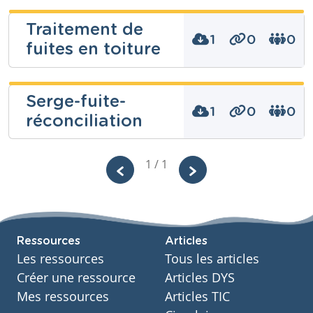
Traitement de
1
0
0
fuites en toiture
Serge de
Serge-fuite-
SUTTER
1
0
0
réconciliation
Niveau
Secondaire
1 / 1
Cours
Bâtiment
Année
Niveau
Secondaire – Troisième année
Fondamental
Tags
Cours
Théologie
Ressources
Articles
Année
Primaire – Sixième année
Les ressources
Tous les articles
Tags
Créer une ressource
Articles DYS
fuite, réconciliation
Mes ressources
Articles TIC