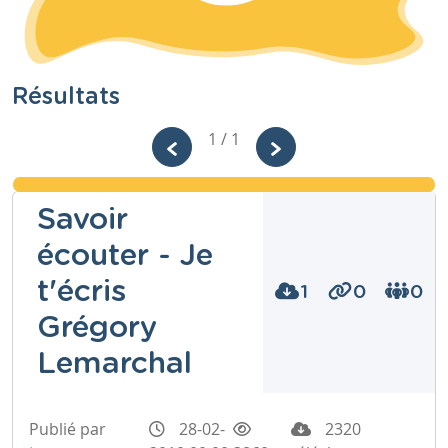
Résultats
1 / 1
Savoir
écouter - Je
t'écris
1
0
0
Grégory
Lemarchal
Publié par
28-02-
2320