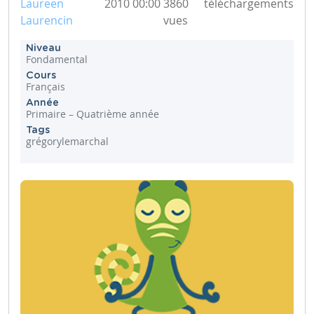
Laureen
2010 00:00
3860
téléchargements
Laurencin
vues
Niveau
Fondamental
Cours
Français
Année
Primaire – Quatrième année
Tags
grégorylemarchal