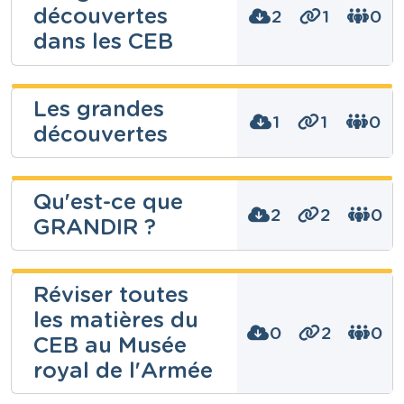
découvertes
2
1
0
dans les CEB
Frédéric
Les grandes
Stablum
1
1
0
découvertes
Niveau
Fondamental
Frédéric
Cours
Qu'est-ce que
Eveil historique
Stablum
2
2
0
GRANDIR ?
Année
2 années
Niveau
Fondamental
Tags
CEB, colomb, explorateur, les grandes découvertes,
Fred Ljn
Cours
navigateur
Réviser toutes
Eveil historique
les matières du
Année
Niveau
2 années
Fondamental
0
2
0
CEB au Musée
Tags
Cours
colomb, découverte, explorateur, les grandes
Education à la philosophie et la citoyenneté
royal de l'Armée
découvertes, navigateur
Année
War Heritage
3 années