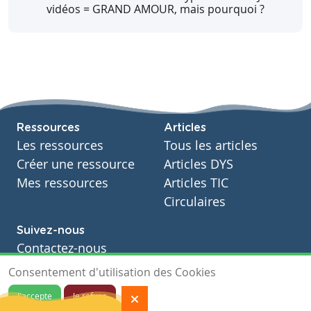
vidéos = GRAND AMOUR, mais pourquoi ?
Ressources
Articles
Les ressources
Tous les articles
Créer une ressource
Articles DYS
Mes ressources
Articles TIC
Circulaires
Suivez-nous
Contactez-nous
Soutien scolaire
Consentement d'utilisation des Cookies
Notre page Facebook
J'accepte
Je refuse