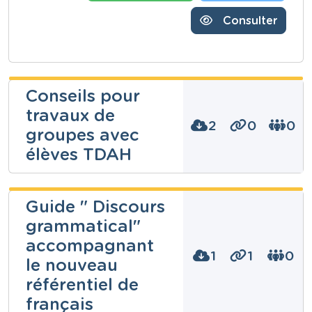
Consulter
Conseils pour
travaux de
2
0
0
groupes avec
élèves TDAH
Clémence
Guide " Discours
Romain
grammatical"
Niveau
accompagnant
Secondaire
1
1
0
le nouveau
Cours
Ressources transversales
référentiel de
Année
français
6 années