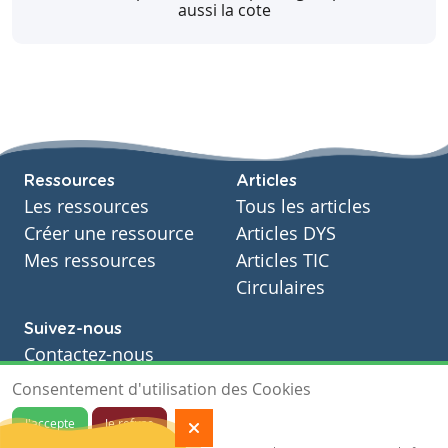
aussi la cote
Ressources
Articles
Les ressources
Tous les articles
Créer une ressource
Articles DYS
Mes ressources
Articles TIC
Circulaires
Suivez-nous
Contactez-nous
Soutien scolaire
Consentement d'utilisation des Cookies
Notre page Facebook
J'accepte
Je refuse