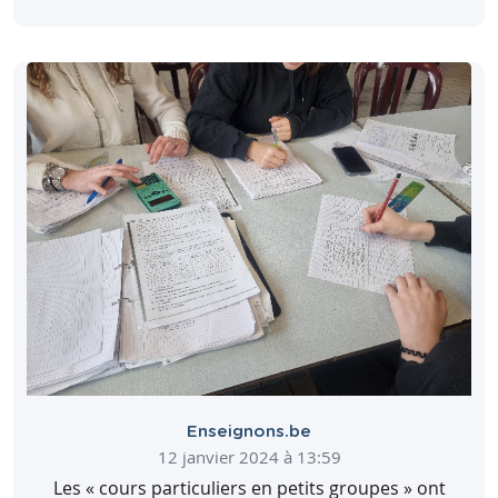
donner les constituants, savoir enrichir une
Télécharger
Partager
phrase en complétant les GN.
Télécharger
Partager
Consulter
Consulter
Télécharger
Partager
Consulter
Enseignons.be
12 janvier 2024 à 13:59
Les « cours particuliers en petits groupes » ont