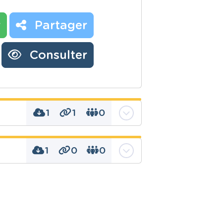
r
Partager
Consulter
1
1
0
1
0
0
habitat, habitats,
 maison
la maison actuelle.