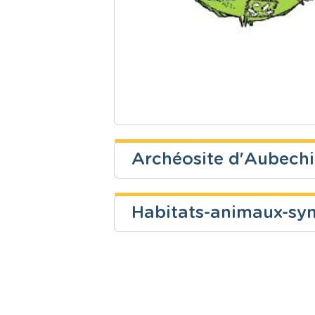
Archéosite d'Aubechie
Valérie Dubois
Habitats-animaux-sy
Niveau
Cours
Françoise HOUARD
Fondamental
Eveil histor
Niveau
Cours
Fondamental
Eveil scienti