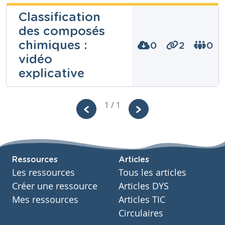
Classification
des composés
chimiques :
0
2
0
vidéo
explicative
Pierre
Cleymans
1 / 1
Niveau
Secondaire
Cours
Sciences - Chimie
Ressources
Articles
Année
3 années
Les ressources
Tous les articles
Tags
Créer une ressource
Articles DYS
acide, base, chimie, classification, corps purs,
Mes ressources
Articles TIC
hétérogène, homogène, hydroxyde, matière,
mélanges, minéral, oxydes, sel, tableau de
Circulaires
mendeliev, tuto, tuto science, Vidéo