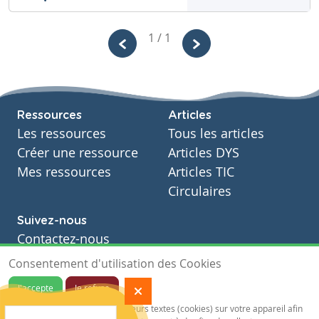
Enseignons.be
1 / 1
ASBL
Niveau
Secondaire
Cours
Ressources
Articles
Mathématiques
Les ressources
Tous les articles
Année
3 années
Créer une ressource
Articles DYS
Tags
Mes ressources
Articles TIC
équation, équations, inconnue
Circulaires
Suivez-nous
Contactez-nous
Soutien scolaire
Consentement d'utilisation des Cookies
Notre page Facebook
J'accepte
Je refuse
S'inscrire à notre newsletter
Notre site sauvegarde des traceurs textes (cookies) sur votre appareil afin