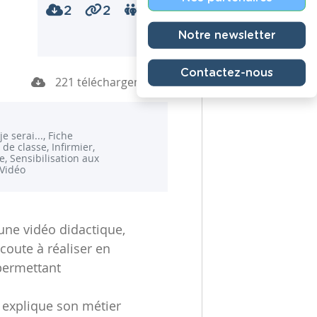
2
2
0
Notre newsletter
Contactez-nous
221 téléchargements
e serai..., Fiche
é de classe, Infirmier,
e, Sensibilisation aux
 Vidéo
ne vidéo didactique,
coute à réaliser en
permettant
 explique son métier