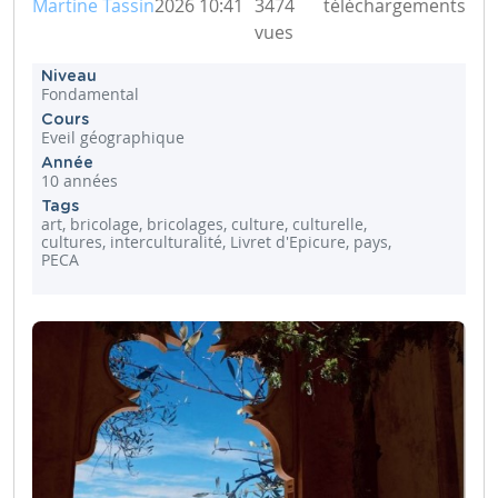
Martine Tassin
2026 10:41
3474
téléchargements
vues
Niveau
Fondamental
Cours
Eveil géographique
Année
10 années
Tags
art, bricolage, bricolages, culture, culturelle,
cultures, interculturalité, Livret d'Epicure, pays,
PECA