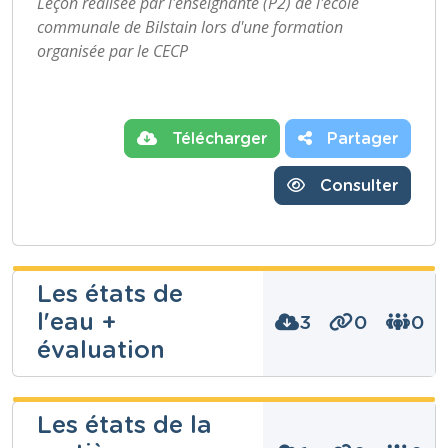
Leçon réalisée par l'enseignante (P2) de l'école
communale de Bilstain lors d'une formation
organisée par le CECP
Télécharger
Partager
Consulter
Les états de
l'eau +
3
0
0
évaluation
dominique
Les états de la
borcy