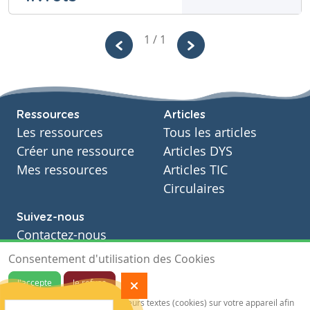
Myriam
1 / 1
Scoyer
Niveau
Fondamental
Cours
Ressources
Articles
Mathématiques
Les ressources
Tous les articles
Année
Primaire – Deuxième année
Créer une ressource
Articles DYS
Tags
Mes ressources
Articles TIC
livrets
Circulaires
Suivez-nous
Contactez-nous
Soutien scolaire
Consentement d'utilisation des Cookies
Notre page Facebook
J'accepte
Je refuse
S'inscrire à notre newsletter
Notre site sauvegarde des traceurs textes (cookies) sur votre appareil afin