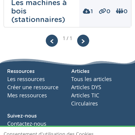
Les machines à
bois
1
0
0
Niveau
(stationnaires)
Secondaire
Cours
Electromécanique
Bernard
1 / 1
Année
Wilmotte
Secondaire – Troisième année
Tags
tournage
Niveau
Secondaire
Cours
Ressources
Articles
Menuiserie
Les ressources
Tous les articles
Année
Secondaire – Troisième année
Créer une ressource
Articles DYS
Tags
Mes ressources
Articles TIC
Circulaires
Suivez-nous
Contactez-nous
Soutien scolaire
Consentement d'utilisation des Cookies