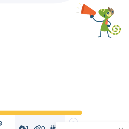
e
1
0
0