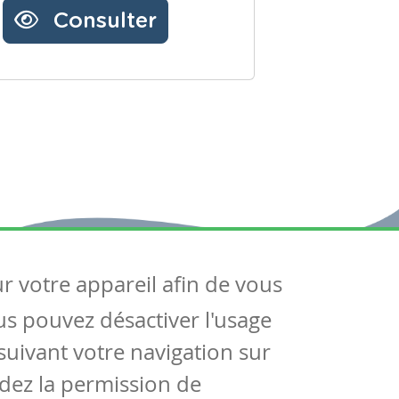
Consulter
ur votre appareil afin de vous
uivez-nous
ous pouvez désactiver l'usage
ntactez-nous
Soutien scolaire
uivant votre navigation sur
Notre page Facebook
dez la permission de