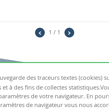
1 / 1
auvegarde des traceurs textes (cookies) s
Articles
S
et à des fins de collectes statistiques.V
Tous les articles
Co
Articles DYS
paramètres de votre navigateur. En pours
Articles TIC
aramètres de navigateur vous nous accor
Circulaires