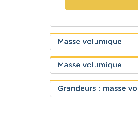
Masse volumique
Mélanie Stassart
Masse volumique
Niveau
Cours
Secondaire
Mathématiq
Grandeurs : masse vo
Niveau
Cours
Secondaire
Sciences - P
Niveau
Cours
Fondamental
Mathématiq