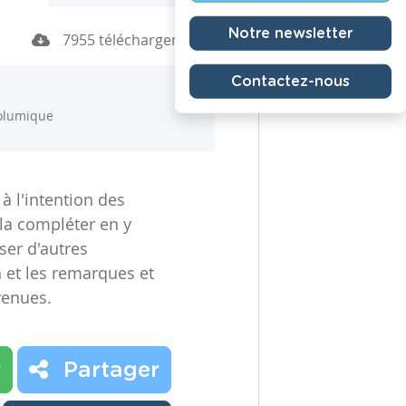
Notre newsletter
7955 téléchargements
Contactez-nous
olumique
 l'intention des
 la compléter en y
ser d'autres
n et les remarques et
venues.
r
Partager