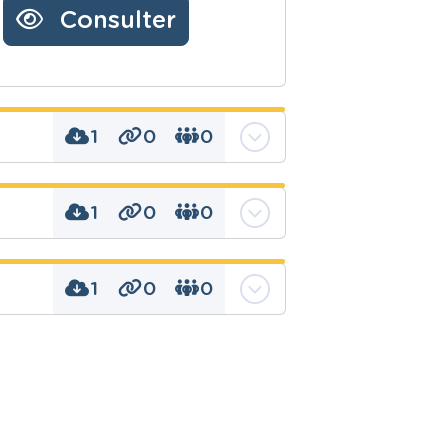
Consulter
1
0
0
1
0
0
1
0
0
olumique
PME). Durée : 6-7
s, masse, pratique,
nt de données
 masse volumique: