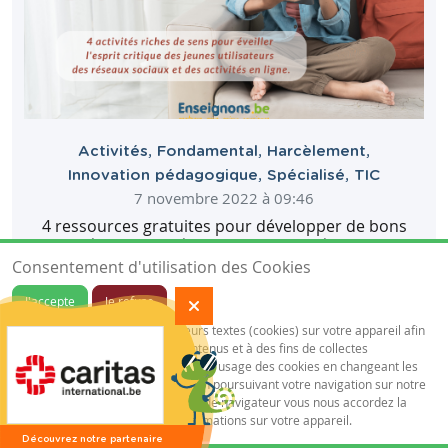
Activités
,
Fondamental
,
Harcèlement
,
Innovation pédagogique
,
Spécialisé
,
TIC
7 novembre 2022 à 09:46
4 ressources gratuites pour développer de bons
réflexes numériques avec les préados!
Consentement d'utilisation des Cookies
J'accepte
Je refuse
Notre site sauvegarde des traceurs textes (cookies) sur votre appareil afin
de vous garantir de meilleurs contenus et à des fins de collectes
statistiques.Vous pouvez désactiver l'usage des cookies en changeant les
paramètres de votre navigateur. En poursuivant votre navigation sur notre
site sans changer vos paramètres de navigateur vous nous accordez la
permission de conserver des informations sur votre appareil.
Découvrez notre partenaire