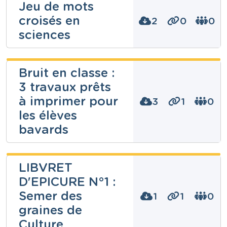
Jeu de mots
croisés en
Niveau
2
0
0
Secondaire
sciences
Cours
Histoire
Année
kevin
2 années
Bruit en classe :
iacobellis
Tags
3 travaux prêts
A Gladiator's Life, antiquité, escape game,
gladiateurs, histoire, latin, Rome, Spartacus,
Niveau
à imprimer pour
3
1
0
Webquest
Secondaire
les élèves
Cours
Sciences appliquées
bavards
Année
7 années
Tags
Dominique
biologie, chimie, jeu numérique, Mots croisés,
LIBVRET
Amstutz
physique, sciences, sciences croisées, serious game
D'EPICURE N°1 :
Niveau
Semer des
1
1
0
Secondaire
graines de
Cours
Gestion
Culture