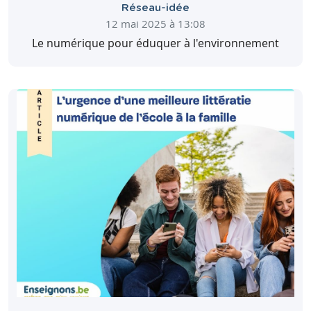
les leurs, pour contribuer à un monde
Télécharger
Partager
Réseau-idée
plus juste.
12 mai 2025 à 13:08
Consulter
Le numérique pour éduquer à l'environnement
Découvrez le feuillet pédagogique en …
[Lire la suite]
Télécharger
Partager
Consulter