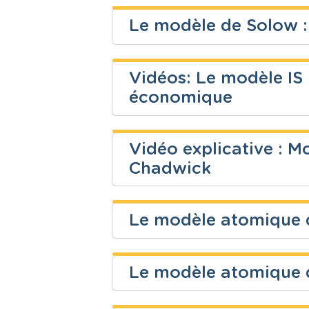
Le modèle de Solow :
Joachim De Paoli
Vidéos: Le modèle IS 
Niveau
Cours
économique
Secondaire
Sciences éc
Joachim De Paoli
Vidéo explicative : M
Niveau
Cours
Chadwick
Secondaire
Sciences éc
Pierre Cleymans
Le modèle atomique d
Niveau
Cours
Pierre Cleymans
Secondaire
Sciences - C
Le modèle atomique d
Niveau
Cours
Pierre Cleymans
Secondaire
Sciences - C