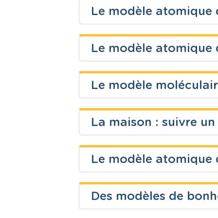
Le modèle atomique d
Niveau
Cours
Pierre Cleymans
Secondaire
Sciences - C
Le modèle atomique d
Niveau
Cours
Pierre Cleymans
Secondaire
Sciences - C
Le modèle moléculair
Niveau
Cours
Enseignons.be ASBL
Secondaire
Sciences - C
La maison : suivre u
Niveau
Cours
Patrick PASTOR
Secondaire
Sciences - C
Le modèle atomique 
Niveau
Cours
Aurélie Depauw
Fondamental
Mathématiq
Des modèles de bonh
Niveau
Cours
Morgane Folon