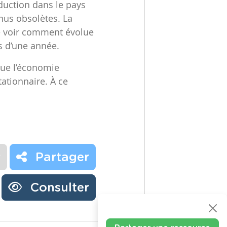
duction dans le pays
nus obsolètes. La
e voir comment évolue
rs d’une année.
ue l’économie
tationnaire. À ce
r
Partager
Consulter