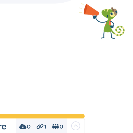
re
0
1
0