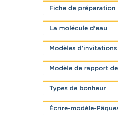
Secondaire
Sciences - P
Fiche de préparation
Niveau
Cours
Patrick NOEL
Secondaire
Religion cat
La molécule d'eau
Niveau
Cours
Sébastien Lemmens
Fondamental
Directeur
Modèles d'invitations
Niveau
Cours
Véronique Hoessels
Secondaire
Sciences - C
Modèle de rapport de
Niveau
Cours
Didier Evrard
Fondamental
Français
Types de bonheur
Niveau
Cours
Nathanaëlle Pirard
Fondamental
Directeur
Écrire-modèle-Pâque
Niveau
Cours