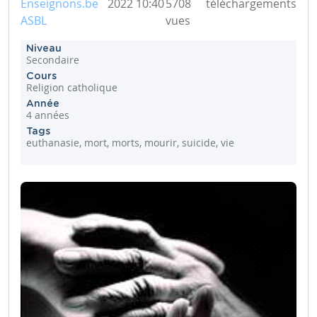
Enseignons.be
2022 10:40
5708
téléchargements
ASBL
vues
Niveau
Secondaire
Cours
Religion catholique
Année
4 années
Tags
euthanasie, mort, morts, mourir, suicide, vie