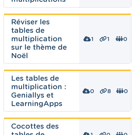
Luka Flasse
Réviser les
tables de
Niveau
multiplication
1
1
0
Fondamental
sur le thème de
Cours
Mathématiques
Noël
Année
6 années
Tags
Najoua Batis
calculs tables multiplication, cartes, exercices
Les tables de
multiplication, flashcard, tables, tables de
multiplication :
multiplication
0
8
0
Niveau
Geniallys et
Fondamental
LearningApps
Cours
Mathématiques
Dominique
Année
Bollaerts
4 années
Cocottes des
Tags
manipulation, Manipuler, multiplication,
tables de
Niveau