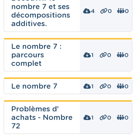
nombre 7 et ses
4
0
0
décompositions
additives.
Enseignons.be
Le nombre 7 :
ASBL
parcours
1
0
0
Niveau
complet
Fondamental
Cours
Mathématiques
Enseignons.be
Le nombre 7
Année
1
0
0
ASBL
2 années
Tags
7, Dossier, nombre
Niveau
Warègne
Fondamental
Problèmes d'
Marie
Cours
achats - Nombre
1
0
0
Mathématiques
Niveau
72
Année
Fondamental
2 années