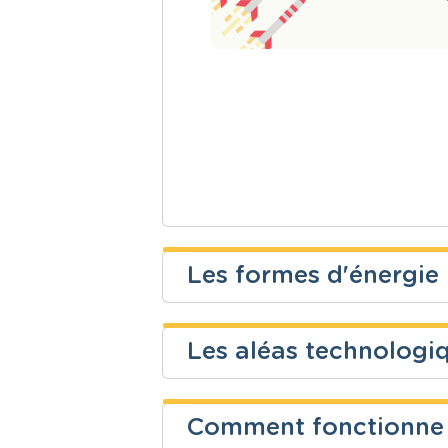
Les formes d'énergie
Najoua Batis
Les aléas technologiq
Niveau
Cours
BOMANS Alexandra
Secondaire
Sciences - P
Comment fonctionne u