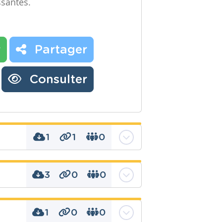
ssantes.
r
Partager
Consulter
1
1
0
3
0
0
chimique, électrique,
 lumineuse, Mécanique,
e, pédagogik, physique,
1
0
0
lle, sonore, thermique,