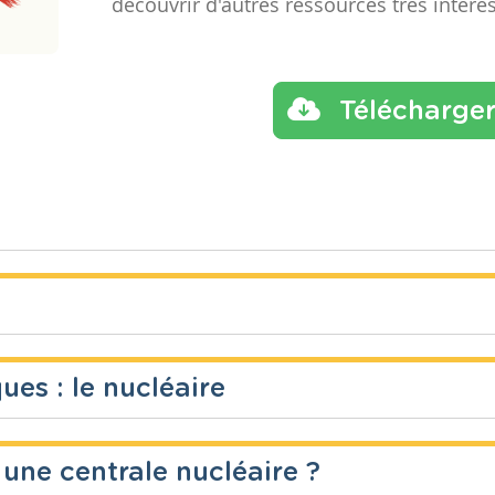
découvrir d'autres ressources très intére
Télécharge
ues : le nucléaire
Année
Tags
chimie, 
énergie,
hysique
2 années
nucléair
ne centrale nucléaire ?
potentie