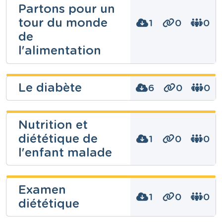
Partons pour un
tour du monde
1
0
0
de
l'alimentation
Le diabète
6
0
0
Niveau
Fondamental
enzo cuzzucoli
Cours
Nutrition et
Français
diététique de
1
0
0
Année
2 années
Niveau
l'enfant malade
Secondaire
Tags
alimentation, inégalités, JDE, malnutrition, produits
Cours
chimiques
Cuisine et salle
enzo cuzzucoli
Examen
Année
3 années
1
0
0
diététique
Tags
corps humain, diabète, hygiène, maladie,
Niveau