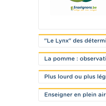
"Le Lynx" des déterm
Claire Loncin
La pomme : observati
Niveau
Cours
dominique borcy
Fondamental
Français
Plus lourd ou plus lég
Niveau
Cours
dominique borcy
Enseigner en plein ai
Fondamental
Eveil scienti
Niveau
Cours
Enseignons.be ASBL