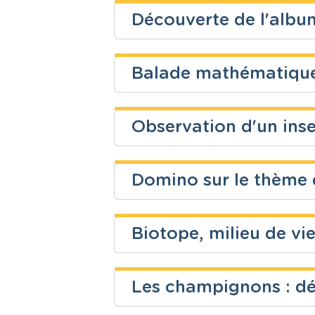
Découverte de l'albu
Fondamental
Eveil scienti
Niveau
Cours
Patrick NOEL
Balade mathématiqu
Fondamental
Ressources 
Niveau
Cours
Alain Buekenhoudt
Fondamental
Eveil scienti
Observation d'un inse
Niveau
Cours
caramel Coralie
Fondamental
Mathématiq
Domino sur le thème d
Niveau
Cours
Noémie Puissant
Fondamental
Eveil scienti
Biotope, milieu de vi
Niveau
Cours
Enseignons.be ASBL
Fondamental
Français
Les champignons : dé
Niveau
Cours
Enseignons.be ASBL