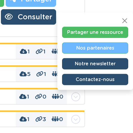
Consulter
Partager une ressource
Nos partenaires
1
1
0
Notre newsletter
5
1
0
Contactez-nous
ant, déterminants,
e, jeu, ludopédagogie,
nature des mots,
1
0
0
 observation, révisions
tion, aliments,
 biologie, démarche
que, expérience,
1
3
0
es, Fruit, fruits,
 travailler les
, pomme, pommier,
émarche scientifique,
itamine