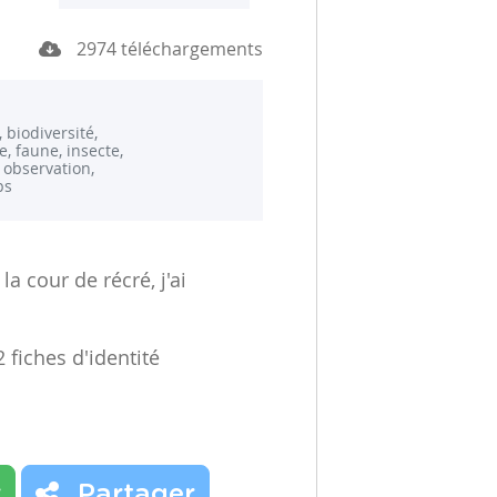
2974 téléchargements
 biodiversité,
e, faune, insecte,
 observation,
ps
a cour de récré, j'ai
2 fiches d'identité
r
Partager