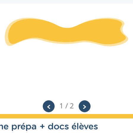
1 / 2
che prépa + docs élèves