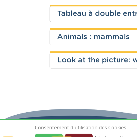
Dominique Malacort
Fondamental
Eveil scienti
Tableau à double ent
Niveau
Cours
Dominique Malacort
Fondamental
Mathématiq
Animals : mammals
Niveau
Cours
Catherine Deroo
Fondamental
Mathématiq
Look at the picture:
Niveau
Cours
Catherine Deroo
Fondamental
Anglais
Niveau
Cours
Fondamental
Anglais
Consentement d'utilisation des Cookies