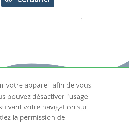
ur votre appareil afin de vous
uivez-nous
ous pouvez désactiver l'usage
ntactez-nous
Soutien scolaire
uivant votre navigation sur
Notre page Facebook
dez la permission de
S'inscrire à notre newsletter