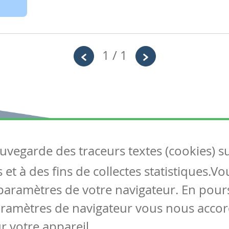
1 / 1
auvegarde des traceurs textes (cookies) s
Articles
S
et à des fins de collectes statistiques.V
Tous les articles
Co
Articles DYS
paramètres de votre navigateur. En pours
Articles TIC
aramètres de navigateur vous nous accor
Circulaires
r votre appareil.