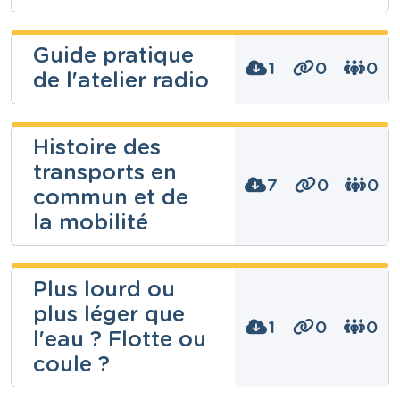
Guide pratique
1
0
0
de l'atelier radio
Gilles Déom
Histoire des
transports en
7
0
0
Niveau
commun et de
Secondaire
la mobilité
Cours
Education aux médias
Année
dominique
7 années
Plus lourd ou
borcy
Tags
émissions, éphémérides, média, micro, micro-
plus léger que
trottoir, montage, montages, parodies, présentateur,
1
0
0
Niveau
l'eau ? Flotte ou
Presse, radio, reportage, reportages
Fondamental
coule ?
Cours
Eveil historique