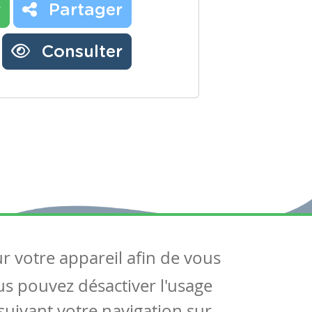
r
Partager
Consulter
ur votre appareil afin de vous
uivez-nous
ous pouvez désactiver l'usage
ntactez-nous
Soutien scolaire
uivant votre navigation sur