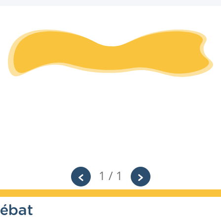
1 / 1
débat