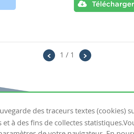
Télécharge
1 / 1
auvegarde des traceurs textes (cookies) s
Articles
S
et à des fins de collectes statistiques.V
Tous les articles
Co
Articles DYS
paramètres de votre navigateur. En pours