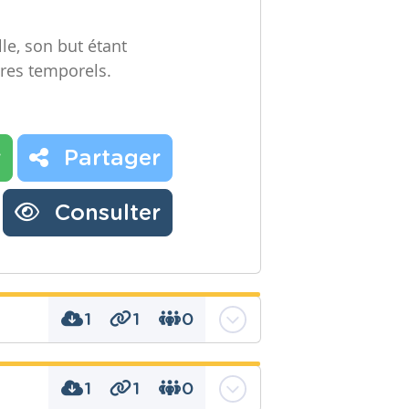
lle, son but étant
pères temporels.
r
Partager
Consulter
1
1
0
1
1
0