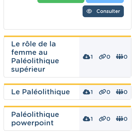
Consulter
Le rôle de la
femme au
1
0
0
Paléolithique
supérieur
Christina
Le Paléolithique
1
0
0
Kalaboukas
Niveau
dimitri
Secondaire
Paléolithique
charlier
1
0
0
Cours
powerpoint
Histoire
Niveau
Année
Fondamental