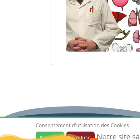
Consentement d'utilisation des Cookies
Notre site s
J'accepte
Je refuse
Ressources