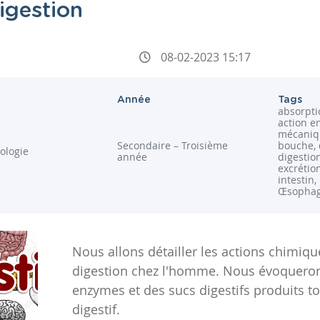
igestion
08-02-2023 15:17
Année
Tags
absorpti
action e
mécaniqu
Secondaire – Troisième
bouche, 
iologie
année
digestio
excrétion
intestin
Œsophag
Nous allons détailler les actions chimiq
digestion chez l'homme. Nous évoqueron
enzymes et des sucs digestifs produits t
digestif.