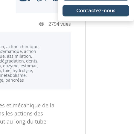
Contactez-nous
2794 vues
on, action chimique,
nzymatique, action
e, assimilation,
dégradation, dents,
n, enzyme, estomac,
, foie, hydrolyse,
, metabolisme,
e, pancréas
ues et mécanique de la
s les actions des
out au long du tube