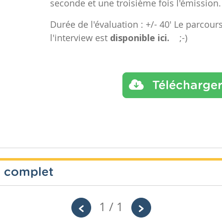
seconde et une troisième fois l'émission
Durée de l'évaluation : +/- 40' Le parcou
l'interview est
disponible ici.
;-)
Télécharge
s complet
1 / 1
Année
Tags