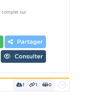
.
rs complet sur
r
Partager
Consulter
1
1
0