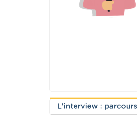
L'interview : parcour
Laurent Merenne
Niveau
Cours