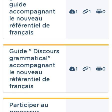
guide
accompagnant
1
1
0
le nouveau
référentiel de
français
Enseignons.be
Guide " Discours
ASBL
grammatical"
Niveau
accompagnant
Fondamental
1
1
0
le nouveau
Cours
Français
référentiel de
Année
français
6 années
Tags
accord, accord du participe passé, adjectif, adjectifs,
adverbe, classe des mots, classes de mots,
Enseignons.be
Participer au
conjugaison, conjugaisons, discours grammatical,
ASBL
fonction, fonctions, grammaire, grammaticale,