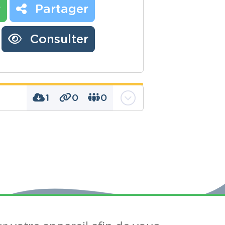
r
Partager
Consulter
1
0
0
e passé exercices