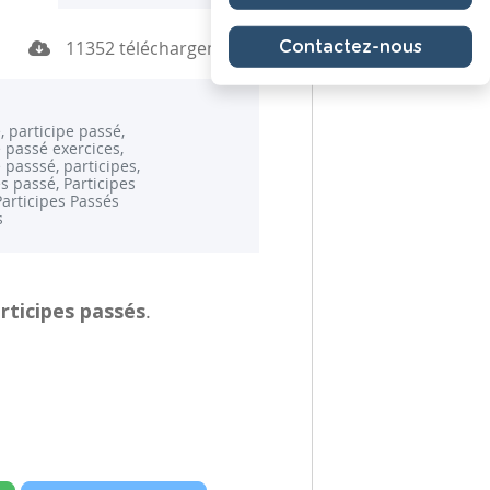
11352 téléchargements
Contactez-nous
, participe passé,
e passé exercices,
 passsé, participes,
s passé, Participes
Participes Passés
s
articipes passés
.