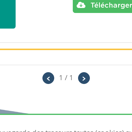
Télécharge
1 / 1
Année
Tags
Primaire – Cinquième année
particip
Exercices évolutifs