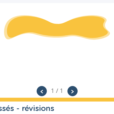
1 / 1
sés - révisions