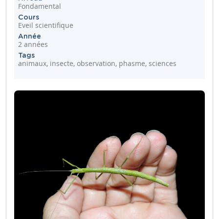
Fondamental
Cours
Eveil scientifique
Année
2 années
Tags
animaux, insecte, observation, phasme, sciences