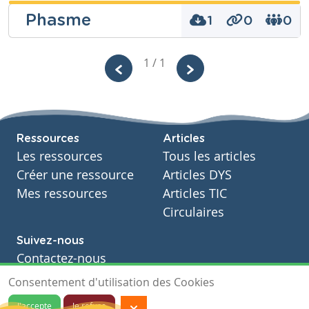
cedric remue
Phasme
1
0
0
Niveau
caramel
1 / 1
Fondamental
Coralie
Cours
Eveil scientifique
Niveau
Année
Fondamental
Primaire – Quatrième année
Cours
Tags
Ressources
Articles
Eveil scientifique
Les ressources
Tous les articles
Année
Primaire – Troisième année
Créer une ressource
Articles DYS
Tags
Mes ressources
Articles TIC
Circulaires
Suivez-nous
Contactez-nous
Soutien scolaire
Consentement d'utilisation des Cookies
Notre page Facebook
J'accepte
Je refuse