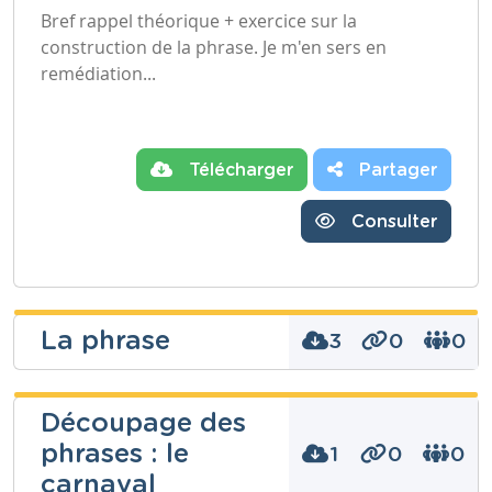
Bref rappel théorique + exercice sur la
construction de la phrase. Je m'en sers en
remédiation...
Télécharger
Partager
Consulter
La phrase
3
0
0
Geiregat
Découpage des
Camille
phrases : le
1
0
0
Niveau
carnaval