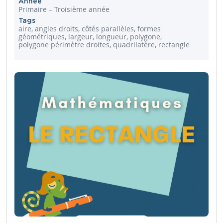
Année
Primaire – Troisième année
Tags
aire, angles droits, côtés parallèles, formes
géométriques, largeur, longueur, polygone,
polygone périmètre droites, quadrilatère, rectangle