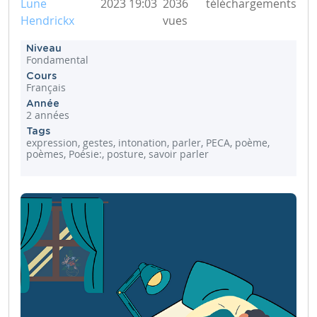
Lune
2023 19:03
2036
téléchargements
Hendrickx
vues
Niveau
Fondamental
Cours
Français
Année
2 années
Tags
expression, gestes, intonation, parler, PECA, poème,
poèmes, Poésie:, posture, savoir parler