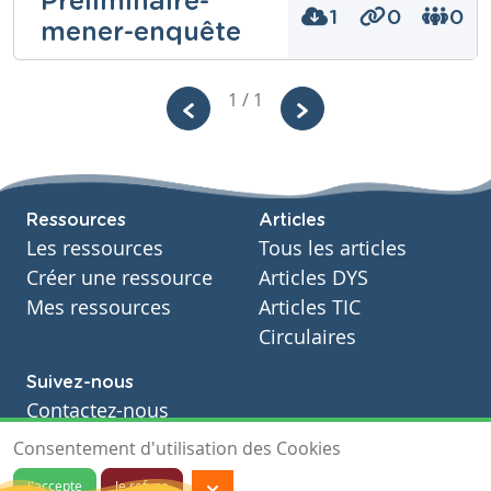
Préliminaire-
1
0
0
mener-enquête
Niveau
Secondaire
Johanna Dieu
1 / 1
Cours
Histoire
Année
Secondaire – Première année
Niveau
Secondaire
Tags
Enquête préliminaire histoire
Cours
Ressources
Articles
Histoire
Les ressources
Tous les articles
Année
Secondaire – Première année
Créer une ressource
Articles DYS
Tags
Mes ressources
Articles TIC
préliminaire
Circulaires
Suivez-nous
Contactez-nous
Soutien scolaire
Consentement d'utilisation des Cookies
Notre page Facebook
J'accepte
Je refuse