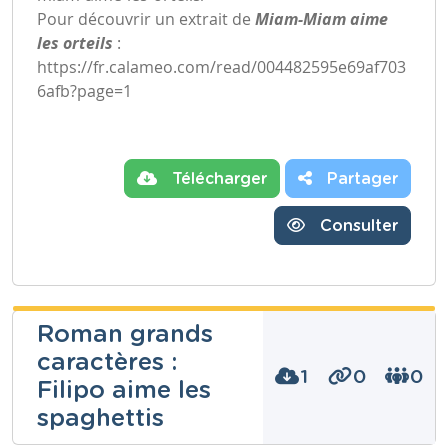
Pour découvrir un extrait de
Miam-Miam aime
les orteils
:
https://fr.calameo.com/read/004482595e69af703
6afb?page=1
Télécharger
Partager
Consulter
Roman grands
caractères :
1
0
0
Filipo aime les
spaghettis