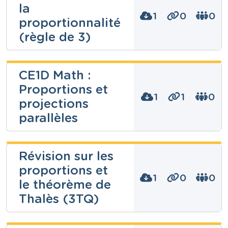
la
1
0
0
Niveau
proportionnalité
Fondamental
(règle de 3)
Cours
Mathématiques
Année
Vinciane
2 années
CE1D Math :
TREMOUROUX
Tags
partage, partages, partages inégaux, problème,
Proportions et
problèmes, Proportionnalité, proportionnels,
1
1
0
Niveau
projections
proportions
Fondamental
parallèles
Cours
Mathématiques
Année
Coralie
2 années
Révision sur les
Schreiber
Tags
problème, proportion, Proportionnalité,
proportions et
proportionnalités, proportionnelle,
1
0
0
Niveau
le théorème de
proportionnelles, proportions, règle de 3
Secondaire
Thalès (3TQ)
Cours
Mathématiques
Année