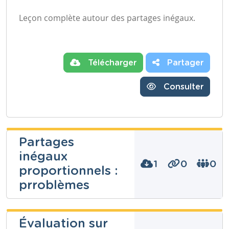
Leçon complète autour des partages inégaux.
Télécharger
Partager
Consulter
Partages
inégaux
1
0
0
proportionnels :
prroblèmes
Patrick
Évaluation sur
Mareschal