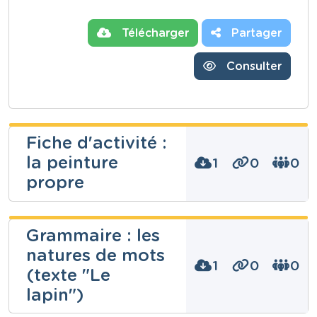
Télécharger
Partager
Consulter
Fiche d'activité :
la peinture
1
0
0
propre
Grammaire : les
natures de mots
Niveau
Secondaire
1
0
0
(texte "Le
Cours
Puériculture
lapin")
Année